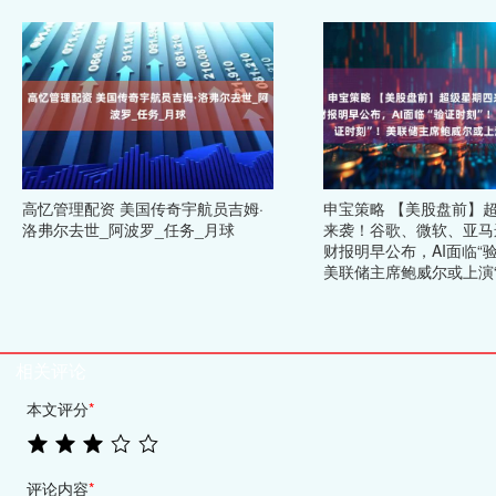
高忆管理配资 美国传奇宇航员吉姆·
申宝策略 【美股盘前】
洛弗尔去世_阿波罗_任务_月球
来袭！谷歌、微软、亚马逊
财报明早公布，AI面临“
美联储主席鲍威尔或上演“
相关评论
本文评分
*
评论内容
*