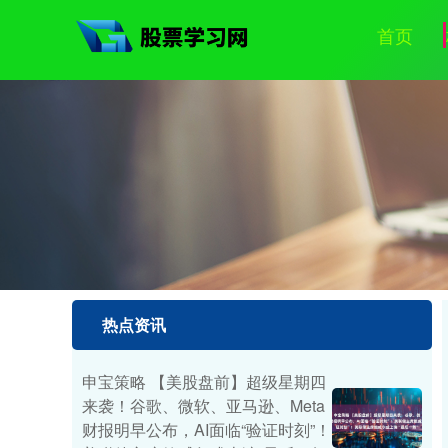
首页
热点资讯
申宝策略 【美股盘前】超级星期四
来袭！谷歌、微软、亚马逊、Meta
财报明早公布，AI面临“验证时刻”！