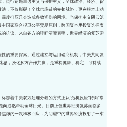
律，倒行逆施单边主义与保护主义，全球政治、经济、贸
做法，不仅撕裂了全球供应链的完整脉络，更在根本上动
，霸凌打压只会造成多败皆伤的困境。当保护主义阴云笼
展中国家联合捍卫公平贸易原则，跨国资本用投资选择表
税的抗议。来自各方的呼吁清晰表明，世界经济的复苏需
理性的重要探索。通过建立与运用磋商机制，中美共同发
”迷思，强化多方合作共赢，是重构健康、稳定、可持续
标志着中美双方处理分歧的方式正从“危机反应”转向“常
系走向必然牵动全球目光。目前正值世界经济复苏面临多
济焦虑的一次积极回应，为阴霾中的世界经济投射了一束