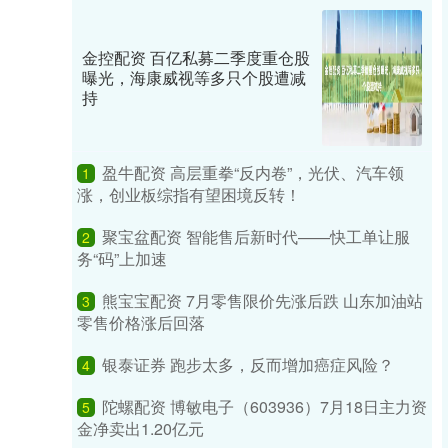
金控配资 百亿私募二季度重仓股
曝光，海康威视等多只个股遭减
持
盈牛配资 高层重拳“反内卷”，光伏、汽车领
1
涨，创业板综指有望困境反转！
聚宝盆配资 智能售后新时代——快工单让服
2
务“码”上加速
熊宝宝配资 7月零售限价先涨后跌 山东加油站
3
零售价格涨后回落
银泰证券 跑步太多，反而增加癌症风险？
4
陀螺配资 博敏电子（603936）7月18日主力资
5
金净卖出1.20亿元