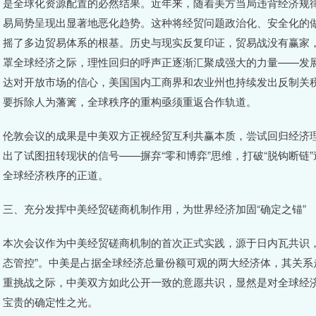
是全球化资源配置的必然结果。近年来，随着美方当局违背经济规
易局势呈现出显著地恶化趋势。这种将经贸问题政治化、安全化的
摇了多边贸易体系的根基。历史与现实反复印证，贸易战没有赢家
罩全球经济之际，理性回归的呼声正逐渐汇聚成强大的力量——发
达对开放市场的信心，美国国内工商界和农业州也持续发出反制关
要拆除人为藩篱，全球秩序的重构亟须重返合作轨道。
伦敦会议的成果是中美双方正视经贸互利共赢本质，尝试回归经济
出了试图扭转现状的信号——摒弃“零和博弈”思维，打破“脱钩断链
全球经济秩序的正道。
三、充分发挥中美经贸磋商机制作用，为世界经济加固“确定之锚”
本次会议作为中美经贸磋商机制的首次正式实践，源于日内瓦共识，
态管控”。中美是占据全球经济总量份额可观的两大经济体，其关
重挑战之际，中美双方如此公开一致的意愿共识，显然是对全球经
宝贵的确定性之光。