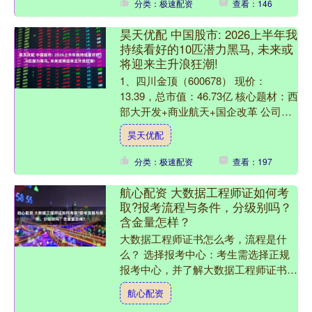
分类：极速配资
查看：146
昊天优配 中国股市: 2026上半年我
持续看好的10匹潜力黑马, 未来或
将迎来主升浪狂潮!
1、四川金顶（600678） 现价：
13.39，总市值：46.73亿 核心题材：西
部大开发+商业航天+国企改革 公司亮
点：四川省大型石灰石矿山之一、西南
昊天优配
地区单体....
分类：极速配资
查看：197
航心配资 大数据工程师证如何考
取?报考流程与条件，分级别吗？
含金量怎样？
大数据工程师证书怎么考，流程是什
么？ 选择报考中心：考生需选择正规
报考中心，并了解大数据工程师证书的
报考要求 进行报名：提交报名资料，
航心配资
完成报名手续。考生需要准备....