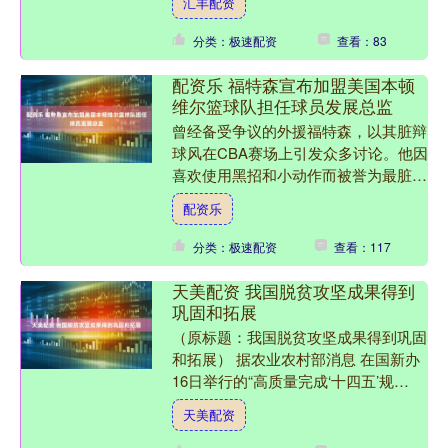
汇丰配资
地区，但现在已变得越来越少....
分类：极速配资
查看：83
配资乐 福特森宣布加盟美国本顿
维尔篮球队担任球员发展总监
曾经备受争议的外援福特森，以其脏辩
球风在CBA赛场上引发众多讨论。他因
喜欢使用黑招和小动作而被誉为最脏外
援之一，在场上的表现频频惹怒对手，
配资乐
甚至连朱芳雨也曾表示如....
分类：极速配资
查看：117
天美配资 我国脱贫攻坚成果得到
巩固和拓展
（原标题：我国脱贫攻坚成果得到巩固
和拓展） 据农业农村部消息 在国新办
16日举行的“高质量完成‘十四五’规
划”系列主题新闻发布会上，农业农村
天美配资
部部长韩俊表示，我国....