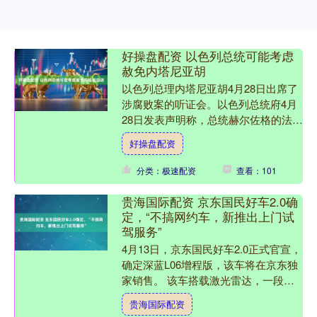
好操盘配资 以色列总统可能考虑
赦免内塔尼亚胡
以色列总理内塔尼亚胡4月28日出席了
涉腐败案的听证会。以色列总统府4月
28日发表声明称，总统赫尔佐格的法律
顾问当天致函以色列总检察长和内塔尼
好操盘配资
亚胡的代理律师，邀请....
分类：极速配资
查看：101
贵海国际配资 京东国民好车2.0确
定，“不搞网约车，新推出上门试
驾服务”
4月13日，京东国民好车2.0正式官宣，
确定深蓝L06增程版，该车将在京东独
家销售。 该车搭载激光雷达，一段式
端到端算法可实现全场景智能辅助驾
贵海国际配资
驶，座舱车机搭载行....