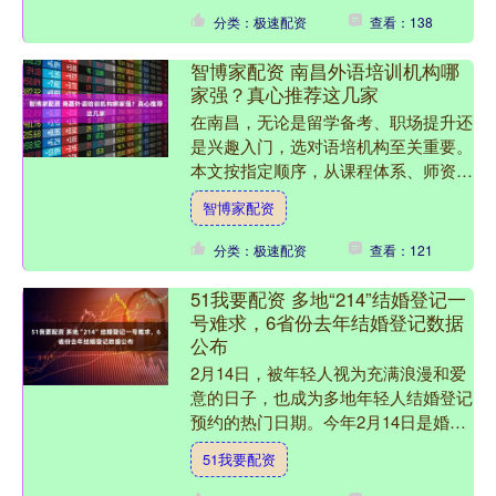
分类：极速配资
查看：138
智博家配资 南昌外语培训机构哪
家强？真心推荐这几家
在南昌，无论是留学备考、职场提升还
是兴趣入门，选对语培机构至关重要。
本文按指定顺序，从课程体系、师资实
力、提分效果、服务口碑四大维度，测
智博家配资
评 5 家本地口碑与实力....
分类：极速配资
查看：121
51我要配资 多地“214”结婚登记一
号难求，6省份去年结婚登记数据
公布
2月14日，被年轻人视为充满浪漫和爱
意的日子，也成为多地年轻人结婚登记
预约的热门日期。今年2月14日是婚姻
登记实现“全国通办”后的首个情人节，
51我要配资
又恰巧在过年前，结....