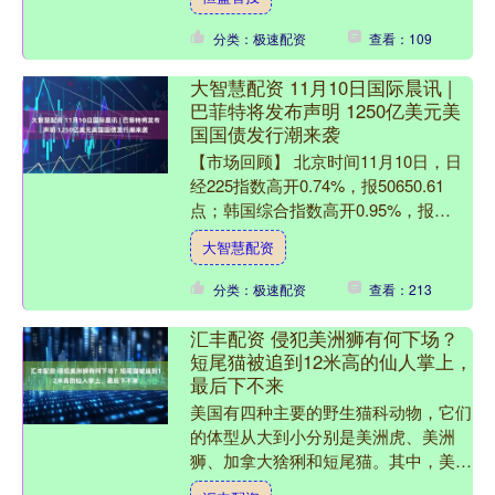
预测，继2024年下降1....
分类：极速配资
查看：109
大智慧配资 11月10日国际晨讯 |
巴菲特将发布声明 1250亿美元美
国国债发行潮来袭
【市场回顾】 北京时间11月10日，日
经225指数高开0.74%，报50650.61
点；韩国综合指数高开0.95%，报
3991.51点。 当地时间11月7日，美....
大智慧配资
分类：极速配资
查看：213
汇丰配资 侵犯美洲狮有何下场？
短尾猫被追到12米高的仙人掌上，
最后下不来
美国有四种主要的野生猫科动物，它们
的体型从大到小分别是美洲虎、美洲
狮、加拿大猞猁和短尾猫。其中，美洲
虎主要生活在美国南部和墨西哥接壤的