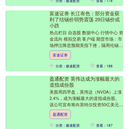
分类：极速配资
查看：178
富途证券 长江有色：部分资金获
利了结锡价弱势震荡 29日锡价或
小跌
热点栏目 自选股 数据中心 行情中心 资
金流向 模拟交易 客户端 期货市场：市
场押注降息预期美指下挫，隔周伦锡收
涨0.07%；最新收盘报34415，比前一
富途证券
交易日....
分类：极速配资
查看：188
盈通配资 英伟达成为涨幅最大的
道指成份股
美股周四早盘，英伟达（NVDA）上涨
2.4%，成为涨幅最大的道指成份股。
该公司宣布将向英特尔投资50亿美元，
为这家陷入困境的美国芯片代工厂注入
盈通配资
力量，但并未给予其....
分类：极速配资
查看：187