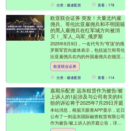
分类：极速配资
查看：178
欧亚联合证券 突发！大量北约雇
佣兵、哥伦比亚雇佣兵和不明国籍
的黑人雇佣兵在红军城方向被消
灭！_军人_乌军_俄罗斯
2025年8月9日，一名代号为“穹顶”的俄
罗斯军官向媒体表示，包括波兰和哥伦
比亚雇佣兵在内的外国雇佣兵在顿涅茨
克人民共和国内被消灭。该军人
欧亚联合证券
说：“在红军城（波克罗....
分类：极速配资
查看：114
嘉期乐配资 远东租赁作为被告/被
上诉人的1起涉及与公司有关的纠
纷的诉讼将于2025年7月29日开庭
本站消息，根据天眼查APP显示，近日
公布了一则远东国际融资租赁有限公司
作为被告/被上诉人的开庭公告，详细
内容如下： 案号：（2024）沪0115民