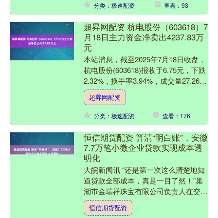
分类：极速配资
查看：93
超昇网配资 杭电股份（603618）7
月18日主力资金净卖出4237.83万
元
本站消息，截至2025年7月18日收盘，
杭电股份(603618)报收于6.75元，下跌
2.32%，换手率3.94%，成交量27.26万
手，成交额1.85亿元。 ....
超昇网配资
分类：极速配资
查看：176
恒信期货配资 算清“明白账”，安徽
7.7万笔小微企业贷款实现成本透
明化
大皖新闻讯 “还是第一次这么清楚地知
道贷款全部成本，真是一目了然！”巢
湖市金瑞祥珠宝有限公司负责人在交通
银行巢湖分行办妥800万元贷款后，指
恒信期货配资
着刚刚与银行一同填写....