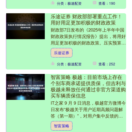
分类：极速配资
查看：190
乐途证券 财政部部署重点工作！
用好用足更加积极的财政政策
财政部7日发布的《2025年上半年中国
财政政策执行情况报告》提出，将用好
用足更加积极的财政政策。压实预算执
行责任链条，将提高资金使用效益和保
乐途证券
障资金安全有机结合起....
分类：极速配资
查看：252
智富策略 极越：目前市场上存在
个别车商承诺提供质保，但吉利与
极越未释放任何通过非官方渠道购
买车辆质保信息
IT之家 9 月 9 日消息，极越官方微博今
日发布“极越关于用户近期高频问题解
答（第一期）”，对用户集中反馈的高
频用车问题，进行了统一整理并集中解
智富策略
答。官方特别说....