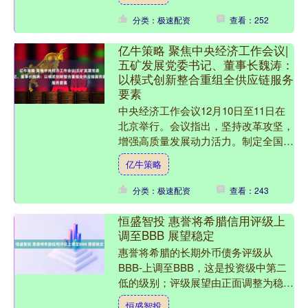
的轨迹。某个温暖的下午，....
分类：极速配资
查看：252
亿牛策略 聚焦中央经济工作会议|
五矿发展党委书记、董事长魏涛：
以模式创新整合重组全供应链服务
要素
中央经济工作会议12月10日至11日在
北京举行。会议指出，坚持改革攻坚，
增强高质量发展动力活力。制定全国统
一大市场建设条例，深入整治“内卷
亿牛策略
式”竞争。会议还指出，....
分类：极速配资
查看：243
恒盛智投 惠誉将希腊信用评级上
调至BBB 展望稳定
惠誉将希腊的长期外币债务评级从
BBB-上调至BBB，这是投资级中第二
低的级别；评级展望由正面调整为稳
定。 评论与背景 债务稳步下降：我们
恒盛智投