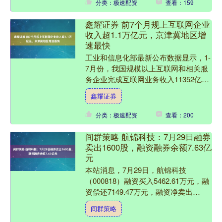
分类：极速配资
查看：159
鑫耀证券 前7个月规上互联网企业
收入超1.1万亿元，京津冀地区增
速最快
工业和信息化部最新公布数据显示，1-
7月份，我国规模以上互联网和相关服
务企业完成互联网业务收入11352亿
元，同比增长3.5%，增速较1-6月份提
鑫耀证券
升0.4个百分....
分类：极速配资
查看：200
间群策略 航锦科技：7月29日融券
卖出1600股，融资融券余额7.63亿
元
本站消息，7月29日，航锦科技
（000818）融资买入5462.61万元，融
资偿还7149.47万元，融资净卖出
1686.86万元，融资余额7.62亿元。 融
间群策略
券....