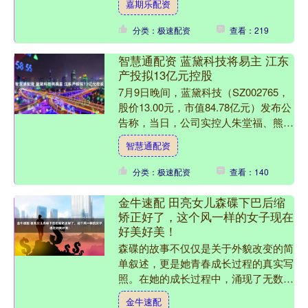
嘉期乐配资
初97906号....
分类：极速配资
查看：219
智慧通配资 蓝黛科技将易主 江东
产投拟13亿元控股
7月9日晚间，蓝黛科技（SZ002765，
股价13.00元，市值84.78亿元）发布公
告称，当日，公司实控人朱堂福、熊
敏、朱俊翰与安徽江东产业投资集团有
智慧通配资
限公司（....
分类：极速配资
查看：140
金牛速配 田亮女儿森碟下巴后缩
矫正好了，这个风一样的女子现在
好美好美！
森碟的故事不仅仅是关于外貌改变的简
单叙述，更是她青春成长过程的真实写
照。在她的成长过程中，涌现了无数感
人的瞬间，这些瞬间共同构成了她蜕变
金牛速配