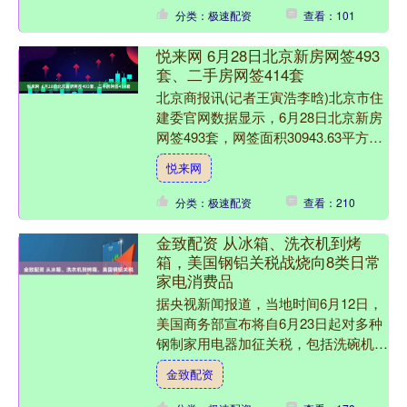
分类：极速配资
查看：101
悦来网 6月28日北京新房网签493
套、二手房网签414套
北京商报讯(记者王寅浩李晗)北京市住
建委官网数据显示，6月28日北京新房
网签493套，网签面积30943.63平方
米，其中住宅网签149套，网签面积
悦来网
18670.....
分类：极速配资
查看：210
金致配资 从冰箱、洗衣机到烤
箱，美国钢铝关税战烧向8类日常
家电消费品
据央视新闻报道，当地时间6月12日，
美国商务部宣布将自6月23日起对多种
钢制家用电器加征关税，包括洗碗机、
洗衣机和冰箱等钢铁衍生产品。 根据
金致配资
美国商务部工业与安全....