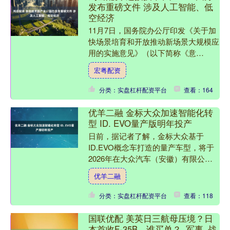
发布重磅文件 涉及人工智能、低
空经济
11月7日，国务院办公厅印发《关于加
快场景培育和开放推动新场景大规模应
用的实施意见》（以下简称《意
见》）。《意见》聚焦打造一批新领域
宏粤配资
新赛道应用场景、建设一批产业....
分类：实盘杠杆配资平台
查看：164
优羊二融 金标大众加速智能化转
型 ID. EVO量产版明年投产
日前，据记者了解，金标大众基于
ID.EVO概念车打造的量产车型，将于
2026年在大众汽车（安徽）有限公司
（以下简称“大众安徽”）正式投产。作
优羊二融
为金标大众旗下首款全....
分类：实盘杠杆配资平台
查看：118
国联优配 美英日三航母压境？日
本首收F-35B，谁买单？_军事_战