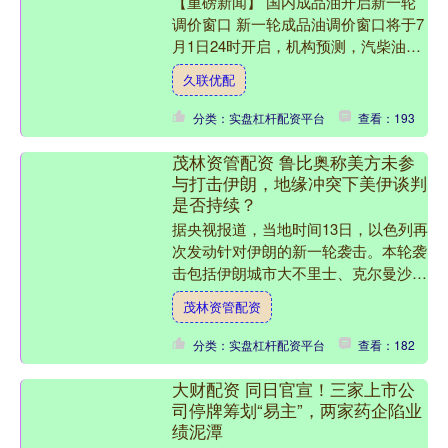
【重磅新闻】 国内成品油开启新一轮
调价窗口 新一轮成品油调价窗口将于7
月1日24时开启，机构预测，汽柴油价
格将上调600元/吨，折算为每升油价上
久联优配
涨0.49-0.....
分类：实盘杠杆配资平台
查看：193
茂林资管配资 鲁比奥称美方未参
与打击伊朗，地缘冲突下美伊谈判
是否持续？
据央视报道，当地时间13日，以色列再
次发动针对伊朗的新一轮袭击。本轮袭
击包括伊朗城市大不里士、克尔曼沙阿
省等。 伊朗东阿塞拜疆省危机管理中
茂林资管配资
心负责人表示，该省三处....
分类：实盘杠杆配资平台
查看：182
大财配资 同日官宣！三家上市公
司停牌筹划“易主”，两家药企陷业
绩泥潭