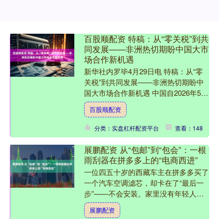
百股顺配资 特稿：从“零关税”到共
同发展——非洲热切期盼中国大市
场合作新机遇
新华社内罗毕4月29日电 特稿：从“零
关税”到共同发展——非洲热切期盼中
国大市场合作新机遇 中国自2026年5月
1日起对所有非洲建交国实施零关税。
百股顺配资
非洲各界人士普....
分类：实盘杠杆配资平台
查看：148
展鹏配资 从“包邮”到“包会”：一根
雨刮器在拼多多上的“电商西进”
一位四五十岁的西藏车主在拼多多买了
一个汽车空调滤芯，却卡在了“最后一
步”——不会安装。家里没有年轻人帮
忙，附近也难找汽修点，他只能通过平
展鹏配资
台客服联系商家。 上海澳....