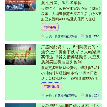
渡性房屋、酒店等单位
香港特区行政长官李家超今日（12日）
表示，大埔宏福苑火灾发生后，特区政
府已安置约4000名受灾居民入住过渡
性房屋、酒店等单位。李家超表示，他
鹿财策略
关心受灾居民的长远居....
分类：实盘杠杆配资平台
查看：210
广盛网配资 11月15日隔夜要闻：
油价上涨 黄金下跌 桥水大幅减持
英伟达 甲骨文债券遭抛售 大空头
质疑美国科技巨头盈利
欲览更多环球财经资讯，请移步7×24
小时实时财经新闻 市场 11月15日收
盘：美股涨跌不一 道指收跌300点 11
月15日美股成交额前20：桥水等多家
广盛网配资
机构已大幅....
分类：实盘杠杆配资平台
查看：201
众盈易配 5年期日债收益率上升2