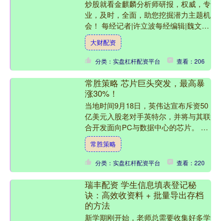
炒股就看金麒麟分析师研报，权威，专
业，及时，全面，助您挖掘潜力主题机
会！ 每经记者|许立波每经编辑|魏文艺
三家上市公司同日宣布停牌筹划控制权
大财配资
变更。 9月28日....
分类：实盘杠杆配资平台
查看：206
常胜策略 芯片巨头突发，最高暴
涨30%！
当地时间9月18日，英伟达宣布斥资50
亿美元入股老对手英特尔，并将与其联
合开发面向PC与数据中心的芯片。 受
英伟达入股刺激，英特尔周四盘前飙升
常胜策略
30%，英伟达则小....
分类：实盘杠杆配资平台
查看：220
瑞丰配资 学生信息填表登记秘
诀：高效收资料 + 批量导出存档
的方法
新学期刚开始，老师总需要收集好多学