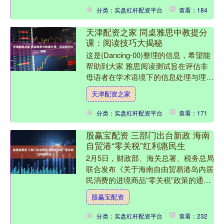
分类：实盘杠杆配资平台
查看：184
天津配资之家 同桌雅思中教提分
课：阅读技巧大揭秘
这是(Dancing-00)整理的信息，希望能
帮助到大家 雅思阅读测试旨在评估非
母语者在学术语境下的信息处理与理解
能力。其挑战性不仅在于词汇量与语法
天津配资之家
知识，更在于....
分类：实盘杠杆配资平台
查看：171
股赢宝配资 三部门出台新政 海南
自贸港“零关税”红利惠民生
2月5日，财政部、海关总署、税务总局
联合发布《关于海南自由贸易港岛内居
民消费的进境商品“零关税”政策的通
知》（以下简称《通知》），明确对海
股赢宝配资
南自贸港岛内居民在指定....
分类：实盘杠杆配资平台
查看：232