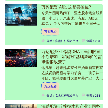
万盈配资 A股, 这是要破位?
今天外围可热闹了，亚太股市场全线杀
跌，小日子、思密达、港股、A股无一
幸免： 最大的变数可能来自小日子央
行加息。据日经中文网消息，小日子央
万盈配资
行12月18日—19日将....
分类：实盘杠杆配资平台
查看：203
万达配资 生命能DHA：当用眼量
不断增加，家庭对“基础营养”的需
求悄悄改变了
这几年，越来越多家长开始重新审视家
庭成员的用眼与学习节奏——孩子从一
年级开始就要面对大量屏幕作业，大人
一整天对着电脑，下班后还要刷手机，
万达配资
大脑与眼睛一直处于高强度....
分类：实盘杠杆配资平台
查看：234
鸿岳配资 连接技术和产业！国办