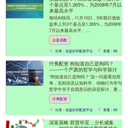
个基点至1.265%，为2008年7月以
来最高水平
每经AI快讯，11月10日，5年期日债收
益率上升2个基点至1.265%，为2008年
7月以来最高水平。....
众盈易配
分类：实盘杠杆配资平台
查看：86
仟隽配资 狗知道自己是狗吗？
——一个严肃的哲学与科学探讨
“狗知道自己是狗吗？”这一问题看似简
单，实则涉及认知科学、动物行为学与
哲学中关于自我意识的深层探讨。要严
肃地回答这一问题，我们必须首先厘
仟隽配资
清“知道”与“自己”的含....
分类：实盘杠杆配资平台
查看：95
深富策略 群贤毕至，少长咸集