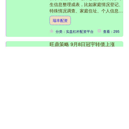
生信息整理成表，比如家庭情况登记、
特殊情况调查、家庭住址、个人信息这
些。可信息又多又杂，整理起来实在让
瑞丰配资
人头疼。 要是用传统纸质....
分类：实盘杠杆配资平台
查看：295
旺鼎策略 9月8日冠宇转债上涨
0.98%，转股溢价率27.46%
本站消息，9月8日冠宇转债收盘上涨
0.98%，报132.53元/张，成交额3.44亿
元，转股溢价率27.46%。 资料显示，
冠宇转债信用级别为“AA”，债券期限....
旺鼎策略
分类：实盘杠杆配资平台
查看：191
长宏网 日韩股市盘初上涨 日经
225指数升1.83% 韩国综合指数升
0.21%
（原标题：日韩股市盘初上涨 日经225
指数升1.83% 韩国综合指数升0.21%）