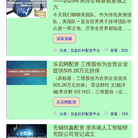
——2025年男排世锦赛观赛感之
六
今天我们聊聊美国队。作为传统美洲强
队，美国队一直在世界男子排球强队中
占据一席之地。尽管全世界都知道，排
球运动中心在欧洲，但是并不妨碍美国
深富策略
队在中心之外还能占据一个....
分类：实盘杠杆配资平台
查看：203
乐启网配资 三维股份为合营企业
提供505.26万元担保
（原标题：三维股份为合营企业提供
505.26万元担保） 雷达财经 文|杨洋
编|李亦辉 9月16日，三维股份（证券
代码：603033）发布关于为合营企业
乐启网配资
四川三维....
分类：实盘杠杆配资平台
查看：153
无锡恒鑫配资 浙东南人工智能研
究院公司登记成立