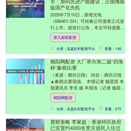
市：加码先进产能建设，占据掩膜
版国产化先机
2025年7月10日，路维光电
（688401.SH）可转换公司债券正式发
行上市。据发行公告，本次可转债募资
6.15亿元，其中3.19亿元将专项用于“半
第九财富配资
导体及高精....
分类：实盘杠杆配资平台
查看：146
顺阳网配资 大厂举办第二届“四海
杯”象棋比赛
（来源：廊坊日报） 转自：廊坊日报
▲象棋比赛现场。 本报记者 杨苗苗 本
报通讯员 李浩 摄 本报讯（记者 杨苗苗
通讯员 杨迪）近日，大厂回族自治县
顺阳网配资
举办第二届....
分类：实盘杠杆配资平台
查看：270
鹿财策略 李家超：香港特区政府
已安置约4000名受灾居民入住过