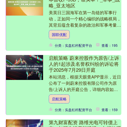
略_亚太地区
美英日三国海军在第一岛链的军事行
动，正如同一个精心编织的战略棋局，
其背后蕴含着复杂的政治和军事考量。
让我们从这盘棋的最终结果——日本接
国联优配
收F-35B隐形战斗机—....
分类：实盘杠杆配资平台
查看：195
启航策略 蔚来控股作为原告/上诉
人的1起涉及名誉权纠纷的诉讼将
于2025年7月29日开庭
本站消息，根据天眼查APP显示，近日
公布了一则蔚来控股有限公司作为原
告/上诉人的开庭公告，详细内容如
下： 案号：（2025）皖0191民初1626
启航策略
号审理法院：合....
分类：实盘杠杆配资平台
查看：159
第九财富配资 路维光电可转债上