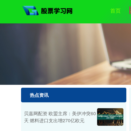
首页
热点资讯
贝嘉网配资 欧盟主席：美伊冲突60
天 燃料进口支出增270亿欧元