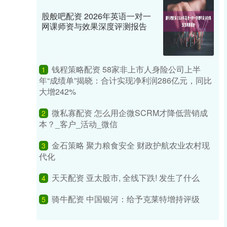
股般吧配资 2026年英语一对一
网课师资与效果深度评测报告
钱程策略配资 58家非上市人身险公司上半
1
年“成绩单”揭晓：合计实现净利润286亿元，同比
大增242%
微私寡配资 怎么用企微SCRM才降低营销成
2
本？_客户_活动_微信
金石策略 聚力粮食安全 财政护航农业农村现
3
代化
天天配资 亚太股市, 全线下跌! 发生了什么
4
骑牛配资 中国银河：给予克莱特增持评级
5