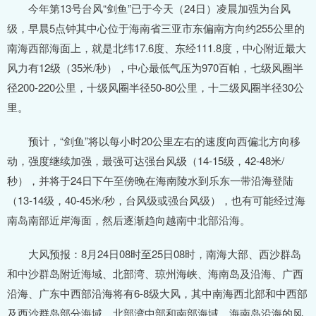
今年第13号台风“剑鱼”已于今天（24日）凌晨加强为台风
级，早晨5点钟其中心位于海南省三亚市东偏南方向约255公里的
南海西部海面上，就是北纬17.6度、东经111.8度，中心附近最大
风力有12级（35米/秒），中心最低气压为970百帕，七级风圈半
径200-220公里，十级风圈半径50-80公里，十二级风圈半径30公
里。
预计，“剑鱼”将以每小时20公里左右的速度向西偏北方向移
动，强度继续加强，最强可达强台风级（14-15级，42-48米/
秒），并将于24日下午至傍晚在海南陵水到乐东一带沿海登陆
（13-14级，40-45米/秒，台风级或强台风级），也有可能经过海
南岛南部近岸海面，然后逐渐趋向越南中北部沿海。
大风预报：8月24日08时至25日08时，南海大部、西沙群岛
和中沙群岛附近海域、北部湾、琼州海峡、海南岛及沿海、广西
沿海、广东中西部沿海将有6-8级大风，其中南海西北部和中西部
及西沙群岛部分海域、北部湾中部和南部海域、海南岛沿海的风