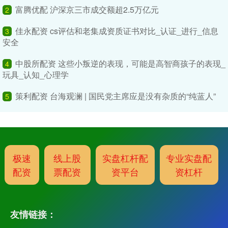
富腾优配 沪深京三市成交额超2.5万亿元
2
佳永配资 cs评估和老集成资质证书对比_认证_进行_信息
3
安全
中股所配资 这些小叛逆的表现，可能是高智商孩子的表现_
4
玩具_认知_心理学
策利配资 台海观澜 | 国民党主席应是没有杂质的“纯蓝人”
5
极速
线上股
实盘杠杆配
专业实盘配
配资
票配资
资平台
资杠杆
友情链接：