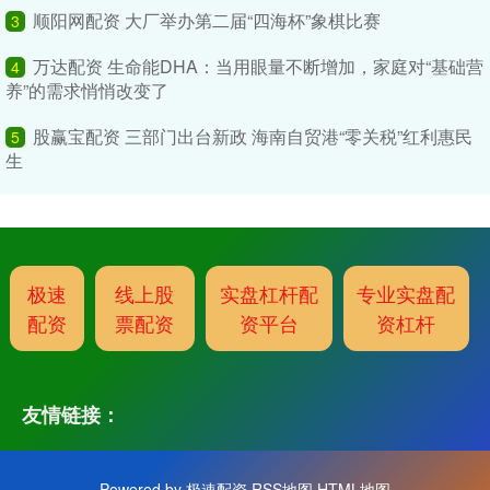
顺阳网配资 大厂举办第二届“四海杯”象棋比赛
3
万达配资 生命能DHA：当用眼量不断增加，家庭对“基础营
4
养”的需求悄悄改变了
股赢宝配资 三部门出台新政 海南自贸港“零关税”红利惠民
5
生
极速
线上股
实盘杠杆配
专业实盘配
配资
票配资
资平台
资杠杆
友情链接：
Powered by
极速配资
RSS地图
HTML地图