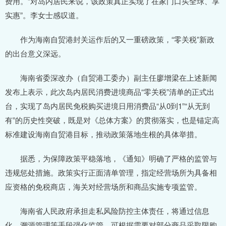
费用。“对岛内居民来说，该政策真正实现了在家门口买全球、享
实惠”。李女士感叹道。
作为海南自贸港封关运作后的又一重磅政策，“零关税”新政
的出台意义深远。
海南省委深改办（自贸港工委办）副主任廖增梁在上述新闻
发布上表示，此次岛内居民消费进境商品“零关税”清单的正式出
台，实现了岛内居民免税购买进境日用消费品“从0到1”“从无到
有”的历史性突破，既是对《总体方案》的贯彻落实，也是锚定高
标准建设海南自贸港目标，推动政策落地生根的具体举措。
据悉，为保障政策平稳落地，《通知》明确了严格的监管与
违规惩处措施。政策实行正面清单管理，指定经营场所为具备相
应资格的免税商店，海关对经营场所和商品实施专项监管。
海南省人民政府承担走私风险防控主体责任，将通过信息
化、溯源管理等手段强化监管，可根据需要对部分商品采取限购