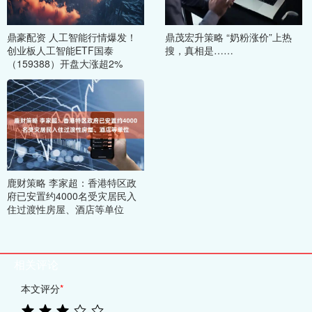
鼎豪配资 人工智能行情爆发！
鼎茂宏升策略 “奶粉涨价”上热
创业板人工智能ETF国泰
搜，真相是……
（159388）开盘大涨超2%
鹿财策略 李家超：香港特区政
府已安置约4000名受灾居民入
住过渡性房屋、酒店等单位
相关评论
本文评分
*