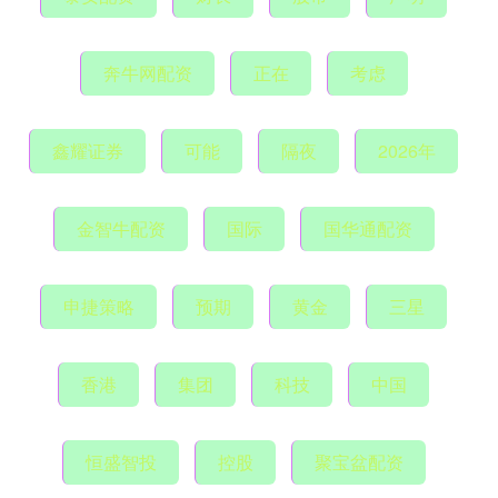
奔牛网配资
正在
考虑
鑫耀证券
可能
隔夜
2026年
金智牛配资
国际
国华通配资
申捷策略
预期
黄金
三星
香港
集团
科技
中国
恒盛智投
控股
聚宝盆配资