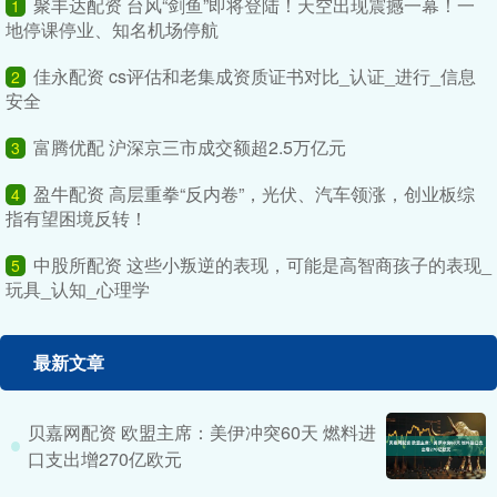
聚丰达配资 台风“剑鱼”即将登陆！天空出现震撼一幕！一
1
地停课停业、知名机场停航
佳永配资 cs评估和老集成资质证书对比_认证_进行_信息
2
安全
富腾优配 沪深京三市成交额超2.5万亿元
3
盈牛配资 高层重拳“反内卷”，光伏、汽车领涨，创业板综
4
指有望困境反转！
中股所配资 这些小叛逆的表现，可能是高智商孩子的表现_
5
玩具_认知_心理学
最新文章
贝嘉网配资 欧盟主席：美伊冲突60天 燃料进
口支出增270亿欧元