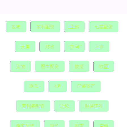
发布
策利配资
主席
七星配资
美国
财政
加码
上市
宠物
股牛配资
数据
欧盟
联合
4月
亿盛资产
宝利阁配资
连续
财盛证券
泰安配资
财长
股市
声明