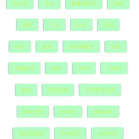
湖北省
大众
赢赢顺配资
揭秘
再度
产业
日本
全国
中央
盈利
财米网配资
非洲
商赢配资
如何
2026
工信部
速递
富腾优配
天津配资之家
国联优配
2025年
鼎盛证券
智慧通配资
中承配资
永华证券