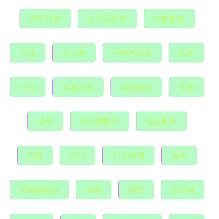
望牛配资
汇巨福配资
红岭配资
产品
嘉喜网
寻钱网配资
技术
计划
实盘配资
鼎冠策略
市场
聚焦
股豆网配资
通达配资
评级
部门
51配资网
海南
倍加网配资
加速
特斯
嘉正网