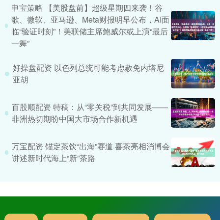
申宝策略 【美股盘前】超级星期四来袭！谷
歌、微软、亚马逊、Meta财报明早公布，AI面
临“验证时刻”！美联储主席鲍威尔或上演“最后
一舞”
好操盘配资 以色列总统可能考虑赦免内塔尼
亚胡
百股顺配资 特稿：从“零关税”到共同发展——
非洲热切期盼中国大市场合作新机遇
万宝配资 锚定茶饮“出海”赛道 喜茶亮相消博会
讲述新时代海上“新”茶路