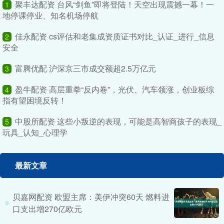
聚丰达配资 台风“剑鱼”即将登陆！天空出现震撼一幕！一
1
地停课停业、知名机场停航
佳永配资 cs评估和老集成资质证书对比_认证_进行_信息
2
安全
富腾优配 沪深京三市成交额超2.5万亿元
3
盈牛配资 高层重拳“反内卷”，光伏、汽车领涨，创业板综
4
指有望困境反转！
中股所配资 这些小叛逆的表现，可能是高智商孩子的表现_
5
玩具_认知_心理学
最新文章
贝嘉网配资 欧盟主席：美伊冲突60天 燃料进
口支出增270亿欧元