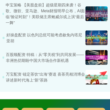
申宝策略 【美股盘前】超级星期四来袭！谷
歌、微软、亚马逊、Meta财报明早公布，AI面
临“验证时刻”！美联储主席鲍威尔或上演“最后
一舞”
好操盘配资 以色列总统可能考虑赦免内塔尼
亚胡
百股顺配资 特稿：从“零关税”到共同发展——
非洲热切期盼中国大市场合作新机遇
万宝配资 锚定茶饮“出海”赛道 喜茶亮相消博会
讲述新时代海上“新”茶路