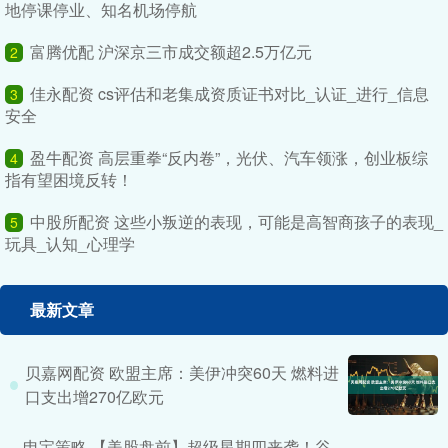
地停课停业、知名机场停航
富腾优配 沪深京三市成交额超2.5万亿元
2
佳永配资 cs评估和老集成资质证书对比_认证_进行_信息
3
安全
盈牛配资 高层重拳“反内卷”，光伏、汽车领涨，创业板综
4
指有望困境反转！
中股所配资 这些小叛逆的表现，可能是高智商孩子的表现_
5
玩具_认知_心理学
最新文章
贝嘉网配资 欧盟主席：美伊冲突60天 燃料进
口支出增270亿欧元
申宝策略 【美股盘前】超级星期四来袭！谷