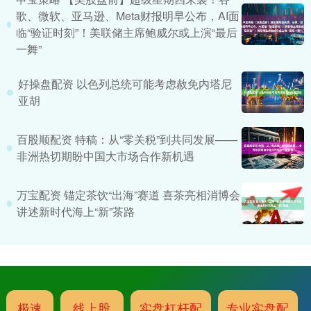
歌、微软、亚马逊、Meta财报明早公布，AI面
临“验证时刻”！美联储主席鲍威尔或上演“最后
一舞”
好操盘配资 以色列总统可能考虑赦免内塔尼
亚胡
百股顺配资 特稿：从“零关税”到共同发展——
非洲热切期盼中国大市场合作新机遇
万宝配资 锚定茶饮“出海”赛道 喜茶亮相消博会
讲述新时代海上“新”茶路
极速
线上股
实盘杠杆配
专业实盘配