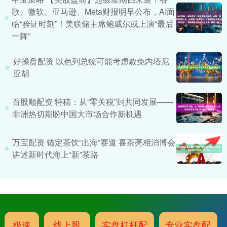
歌、微软、亚马逊、Meta财报明早公布，AI面
临“验证时刻”！美联储主席鲍威尔或上演“最后
一舞”
好操盘配资 以色列总统可能考虑赦免内塔尼
亚胡
百股顺配资 特稿：从“零关税”到共同发展——
非洲热切期盼中国大市场合作新机遇
万宝配资 锚定茶饮“出海”赛道 喜茶亮相消博会
讲述新时代海上“新”茶路
极速
线上股
实盘杠杆配
专业实盘配