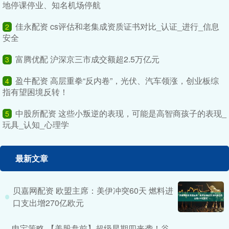
地停课停业、知名机场停航
佳永配资 cs评估和老集成资质证书对比_认证_进行_信息
2
安全
富腾优配 沪深京三市成交额超2.5万亿元
3
盈牛配资 高层重拳“反内卷”，光伏、汽车领涨，创业板综
4
指有望困境反转！
中股所配资 这些小叛逆的表现，可能是高智商孩子的表现_
5
玩具_认知_心理学
最新文章
贝嘉网配资 欧盟主席：美伊冲突60天 燃料进
口支出增270亿欧元
申宝策略 【美股盘前】超级星期四来袭！谷