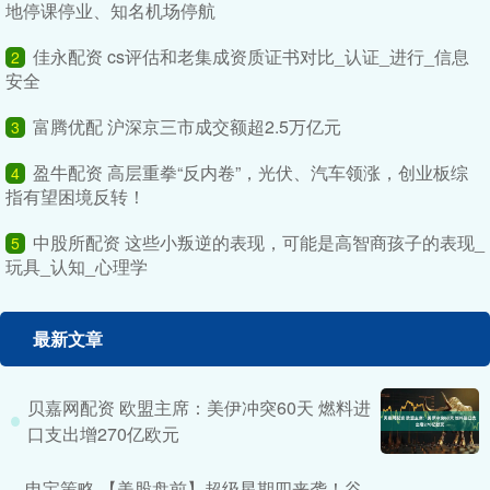
地停课停业、知名机场停航
佳永配资 cs评估和老集成资质证书对比_认证_进行_信息
2
安全
富腾优配 沪深京三市成交额超2.5万亿元
3
盈牛配资 高层重拳“反内卷”，光伏、汽车领涨，创业板综
4
指有望困境反转！
中股所配资 这些小叛逆的表现，可能是高智商孩子的表现_
5
玩具_认知_心理学
最新文章
贝嘉网配资 欧盟主席：美伊冲突60天 燃料进
口支出增270亿欧元
申宝策略 【美股盘前】超级星期四来袭！谷