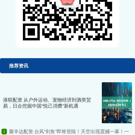
推荐资讯
港联配资 从户外运动、宠物经济到酒类贸
易，日企挖掘中国“悦己消费”新机遇
聚丰达配资 台风“剑鱼”即将登陆！天空出现震撼一幕！一
1