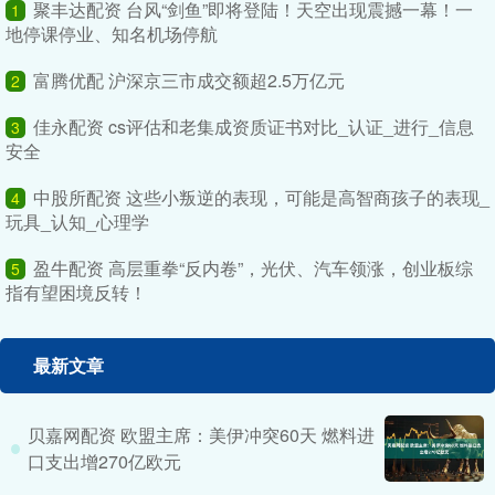
聚丰达配资 台风“剑鱼”即将登陆！天空出现震撼一幕！一
1
地停课停业、知名机场停航
富腾优配 沪深京三市成交额超2.5万亿元
2
佳永配资 cs评估和老集成资质证书对比_认证_进行_信息
3
安全
中股所配资 这些小叛逆的表现，可能是高智商孩子的表现_
4
玩具_认知_心理学
盈牛配资 高层重拳“反内卷”，光伏、汽车领涨，创业板综
5
指有望困境反转！
最新文章
贝嘉网配资 欧盟主席：美伊冲突60天 燃料进
口支出增270亿欧元