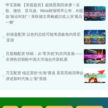
申宝策略 【美股盘前】超级星期四来袭！谷
歌、微软、亚马逊、Meta财报明早公布，AI面
临“验证时刻”！美联储主席鲍威尔或上演“最后
一舞”
好操盘配资 以色列总统可能考虑赦免内塔尼
亚胡
百股顺配资 特稿：从“零关税”到共同发展——
非洲热切期盼中国大市场合作新机遇
万宝配资 锚定茶饮“出海”赛道 喜茶亮相消博会
讲述新时代海上“新”茶路