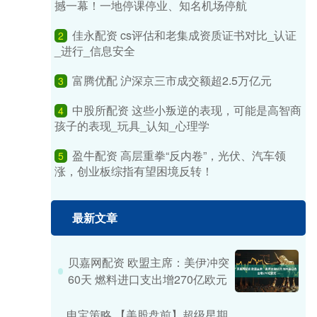
撼一幕！一地停课停业、知名机场停航
佳永配资 cs评估和老集成资质证书对比_认证
2
_进行_信息安全
富腾优配 沪深京三市成交额超2.5万亿元
3
中股所配资 这些小叛逆的表现，可能是高智商
4
孩子的表现_玩具_认知_心理学
盈牛配资 高层重拳“反内卷”，光伏、汽车领
5
涨，创业板综指有望困境反转！
最新文章
贝嘉网配资 欧盟主席：美伊冲突
60天 燃料进口支出增270亿欧元
申宝策略 【美股盘前】超级星期