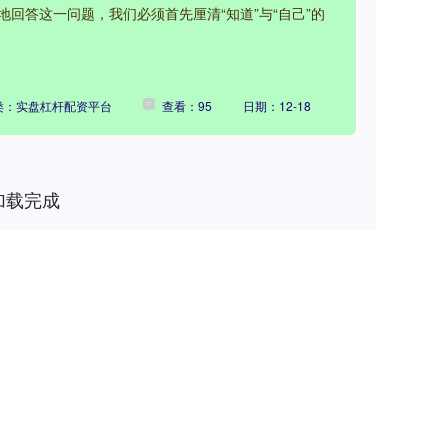
回答这一问题，我们必须首先厘清“知道”与“自己”的
类：实盘杠杆配资平台
查看：95
日期：12-18
加载完成