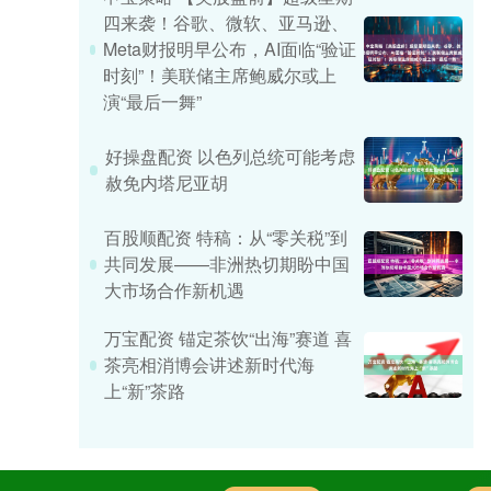
四来袭！谷歌、微软、亚马逊、
Meta财报明早公布，AI面临“验证
时刻”！美联储主席鲍威尔或上
演“最后一舞”
好操盘配资 以色列总统可能考虑
赦免内塔尼亚胡
百股顺配资 特稿：从“零关税”到
共同发展——非洲热切期盼中国
大市场合作新机遇
万宝配资 锚定茶饮“出海”赛道 喜
茶亮相消博会讲述新时代海
上“新”茶路